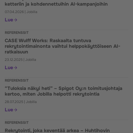
ketteriin ja kohdennettuihin AI-kampanjoihin
07.04.2026
|
Jobilla
Lue
REFERENSSIT
CASE Wulff Works: Raskaalta tuntuva
rekrytointimainonta vaihtui helppokäyttöiseen AI-
ratkaisuun
23.12.2025
|
Jobilla
Lue
REFERENSSIT
“Tuloksia näkyi heti” – Spigot Oy:n toimitusjohtaja
kertoo, miten Jobilla helpotti rekrytointia
28.07.2025
|
Jobilla
Lue
REFERENSSIT
Rekrytointi, joka keventää arkea – Huhtihovin