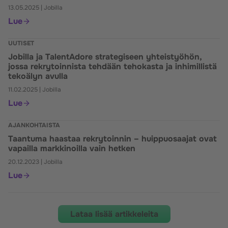
13.05.2025
|
Jobilla
Lue
UUTISET
Jobilla ja TalentAdore strategiseen yhteistyöhön,
jossa rekrytoinnista tehdään tehokasta ja inhimillistä
tekoälyn avulla
11.02.2025
|
Jobilla
Lue
AJANKOHTAISTA
Taantuma haastaa rekrytoinnin – huippuosaajat ovat
vapailla markkinoilla vain hetken
20.12.2023
|
Jobilla
Lue
Lataa lisää artikkeleita