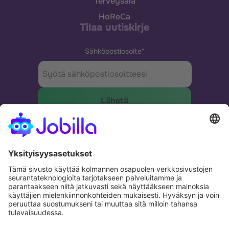
Terveysala
HoReCa
Tilaa uutiskirje
Sähköpostiosoite
*
Tehokkain tapa yhdistää yritykset ja ihmiset.
Potential. Fulfilled.