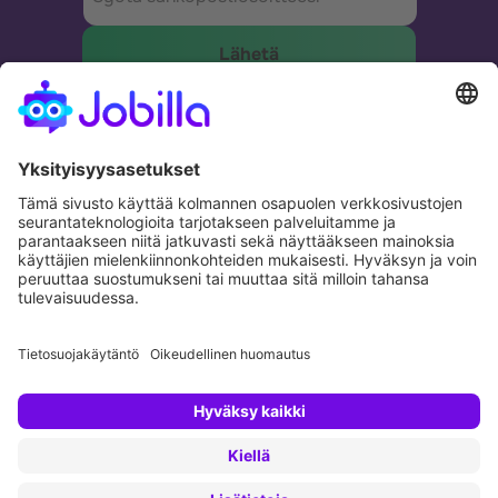
Tehokkain tapa yhdistää yritykset ja ihmiset.
Potential. Fulfilled.