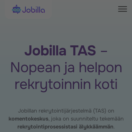
Skip to content
Jobilla
Tog
Jobilla TAS
–
Nopean ja helpon
rekrytoinnin koti
Jobillan rekrytointijärjestelmä (TAS) on
komentokeskus
, joka on suunniteltu tekemään
rekrytointiprosessistasi älykkäämmän
.