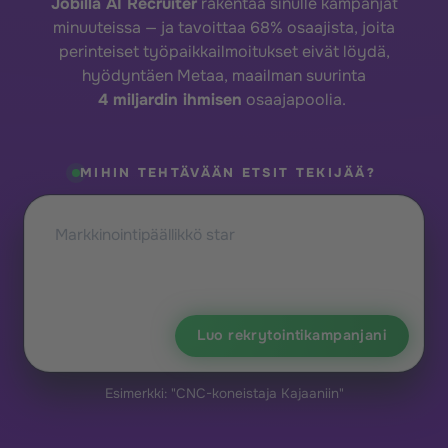
Jobilla AI Recruiter
rakentaa sinulle kampanjat
minuuteissa — ja tavoittaa 68% osaajista, joita
perinteiset työpaikkailmoitukset eivät löydä,
hyödyntäen Metaa, maailman suurinta
4 miljardin ihmisen
osaajapoolia.
MIHIN TEHTÄVÄÄN ETSIT TEKIJÄÄ?
Luo rekrytointikampanjani
Esimerkki: "CNC-koneistaja Kajaaniin"