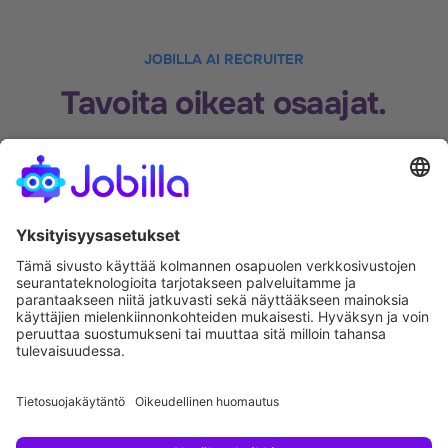
JOBILLA AI RECRUITER
Tavoita oikeat osaajat.
Seuraava onnistunut rekrytointisi alkaa siitä, että oikea
osaaja näkee ilmoituksesi.
Jobilla AI Recruiter
tavoittaa sekä aktiiviset että
passiiviset kandidaatit — ja muuttaa päivien työn
minuuteiksi.
40 000+ kampanjan opit sisäänrakennettuna.
Rekrytoi fiksummin, palkkaa nopeammin.
Aloita rekrytointi tänään