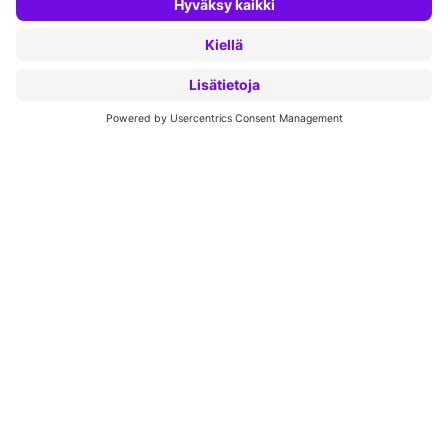
REKRYTOINTI
Ratkaisut
rekrytointihaasteisiin