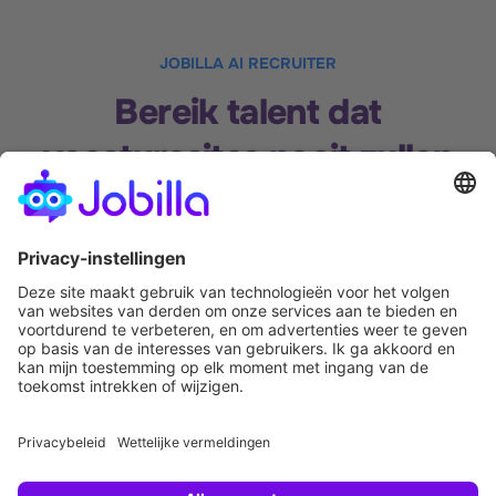
JOBILLA AI RECRUITER
Bereik talent dat
vacaturesites nooit zullen
bereiken.
De beste aanwerving begint met de juiste persoon die
uw vacature ziet.
Jobilla bereikt zowel actieve als passieve kandidaten —
en zet dagenlange inspanningen om in slechts enkele
minuten. Gebaseerd op inzichten uit meer dan 40.000
wervingscampagnes.