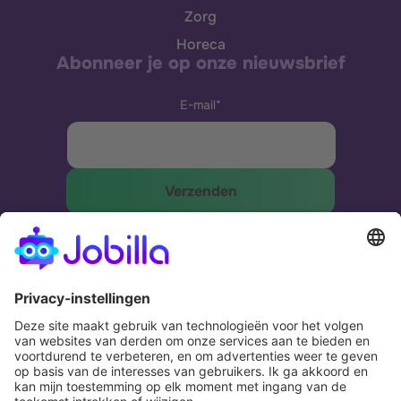
Zorg
Horeca
Abonneer je op onze nieuwsbrief
E-mail
*
The most effective and humane way to
match businesses and people.
Potential. Fulfilled.