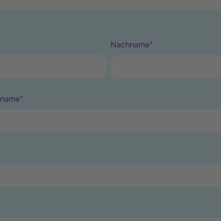
Nachname
*
sname
*