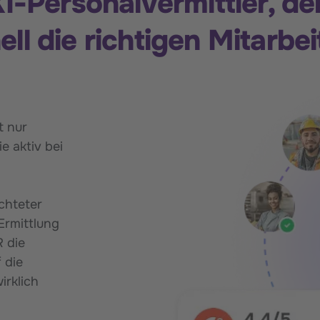
 KI-Personalvermittler, de
ll die richtigen Mitarbei
t nur
e aktiv bei
ichteter
Ermittlung
R die
 die
irklich